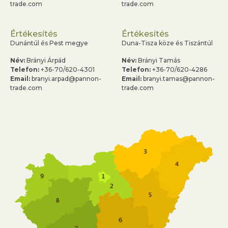
trade.com
trade.com
Értékesítés
Értékesítés
Dunántúl és Pest megye
Duna-Tisza köze és Tiszántúl
Név:
Brányi Árpád
Név:
Brányi Tamás
Telefon:
+36-70/620-4301
Telefon:
+36-70/620-4286
Email:
branyi.arpad@pannon-
Email:
branyi.tamas@pannon-
trade.com
trade.com