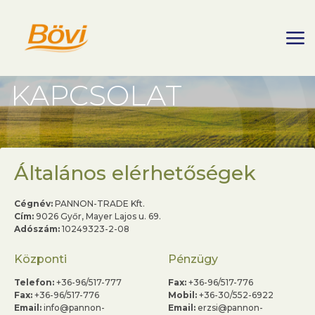
KAPCSOLAT
Általános elérhetőségek
Cégnév:
PANNON-TRADE Kft.
Cím:
9026 Győr, Mayer Lajos u. 69.
Adószám:
10249323-2-08
Központi
Pénzügy
Telefon:
+36-96/517-777
Fax:
+36-96/517-776
Fax:
+36-96/517-776
Mobil:
+36-30/552-6922
Email:
info@pannon-
Email:
erzsi@pannon-